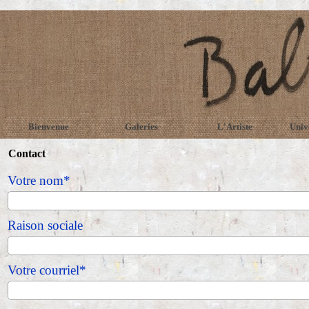
Bienvenue
Galeries
L'Artiste
Univ
Contact
Votre nom*
Raison sociale
Votre courriel*